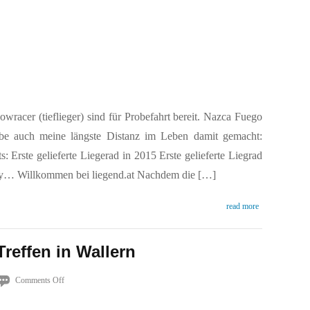
Fuego
Probefahrt
bereit
acer (tieflieger) sind für Probefahrt bereit. Nazca Fuego
habe auch meine längste Distanz im Leben damit gemacht:
s: Erste gelieferte Liegerad in 2015 Erste gelieferte Liegrad
oxy… Willkommen bei liegend.at Nachdem die […]
read more
reffen in Wallern
on
Comments Off
Am