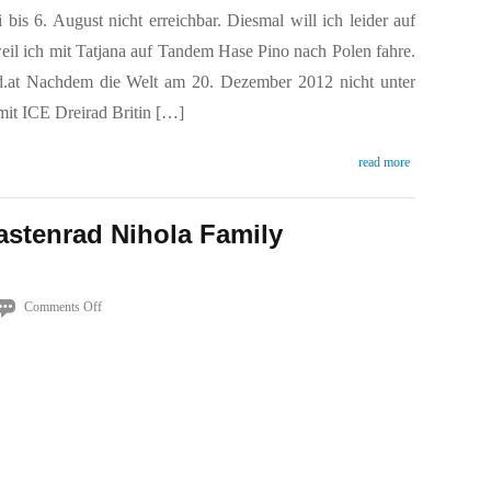
bis 6. August nicht erreichbar. Diesmal will ich leider auf
weil ich mit Tatjana auf Tandem Hase Pino nach Polen fahre.
nd.at Nachdem die Welt am 20. Dezember 2012 nicht unter
mit ICE Dreirad Britin […]
read more
astenrad Nihola Family
?
on
Comments Off
Möchten
sie
Lastenrad
Nihola
Family
ausprobieren?