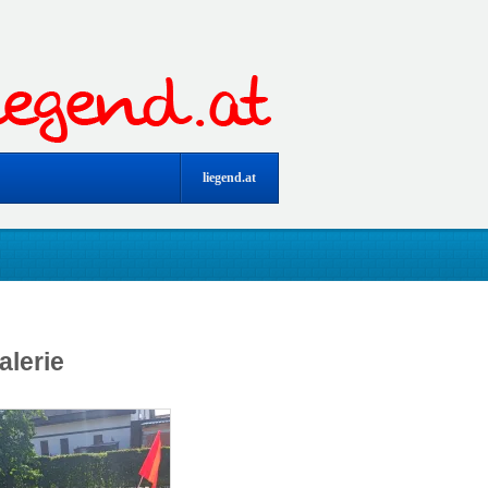
liegend.at
alerie