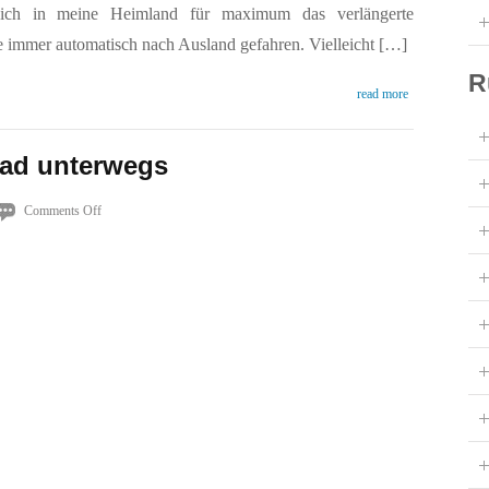
ich in meine Heimland für maximum das verlängerte
immer automatisch nach Ausland gefahren. Vielleicht […]
R
read more
rad unterwegs
on
Comments Off
Mit
dem
Fahhrad
unterwegs