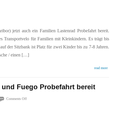
ibor) jetzt auch ein Familien Lastenrad Probefahrt bereit.
es Transportvelo für Familien mit Kleinkindern. Es trägt bis
uf der Sitzbank ist Platz für zwei Kinder bis zu 7-8 Jahren.
sche / einen […]
read more
und Fuego Probefahrt bereit
on
Comments Off
Nazca
Gaucho
und