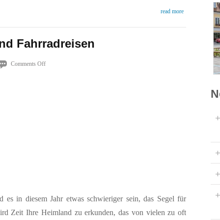
read more
nd Fahrradreisen
on
Comments Off
Coronavirus
und
N
Fahrradreisen
rd es in diesem Jahr etwas schwieriger sein, das Segel für
rd Zeit Ihre Heimland zu erkunden, das von vielen zu oft