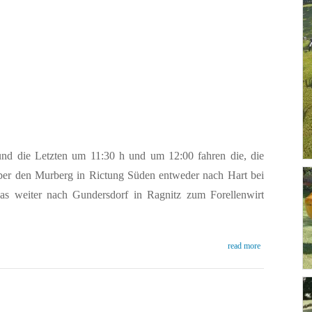
Inoffizielles
steirisches
Liegeradfahrertreffen
d die Letzten um 11:30 h und um 12:00 fahren die, die
über den Murberg in Rictung Süden entweder nach Hart bei
s weiter nach Gundersdorf in Ragnitz zum Forellenwirt
read more