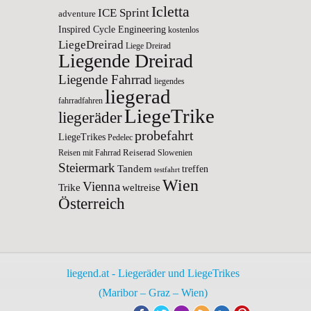
Icletta
ICE Sprint
adventure
Inspired Cycle Engineering
kostenlos
LiegeDreirad
Liege Dreirad
Liegende Dreirad
Liegende Fahrrad
liegendes
liegerad
fahrradfahren
LiegeTrike
liegeräder
probefahrt
LiegeTrikes
Pedelec
Reiserad
Reisen mit Fahrrad
Slowenien
Steiermark
Tandem
treffen
testfahrt
Wien
Vienna
Trike
weltreise
Österreich
liegend.at - Liegeräder und LiegeTrikes
(Maribor – Graz – Wien)