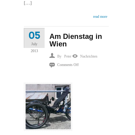
[…]
read more
05
Am Dienstag in
Wien
July
2013
By
Peter
Nachrichten
on
Comments Off
Am
Dienstag
in
Wien