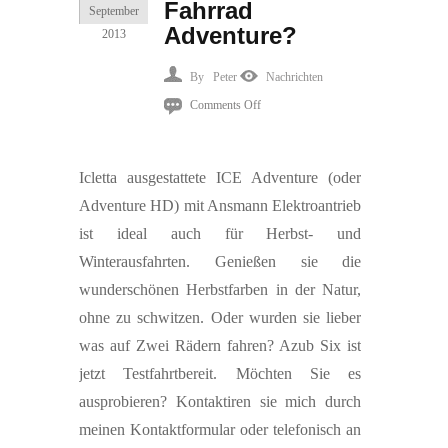
Fahrrad
September
Adventure?
2013
By
Peter
Nachrichten
on
Comments Off
Lust
auf
Icletta ausgestattete ICE Adventure (oder
eine
Adventure HD) mit Ansmann Elektroantrieb
Fahrrad
ist ideal auch für Herbst- und
Adventure?
Winterausfahrten. Genießen sie die
wunderschönen Herbstfarben in der Natur,
ohne zu schwitzen. Oder wurden sie lieber
was auf Zwei Rädern fahren? Azub Six ist
jetzt Testfahrtbereit. Möchten Sie es
ausprobieren? Kontaktiren sie mich durch
meinen Kontaktformular oder telefonisch an