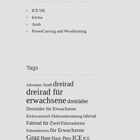
ICE UK
Icletta
Azub
PowerCarving and Woodturning
Tags
dreirad
Azub
Adventure
dreirad für
erwachsene
dreiräder
Dreiräder für Erwachsene
fahrrad
Elektroantrieb
Elektrounterstützung
Fahrrad für Zwei
Fahrradreise
für Erwachsene
Fahrradreisen
Graz
ICE
Hase
Hase Pino
ICE