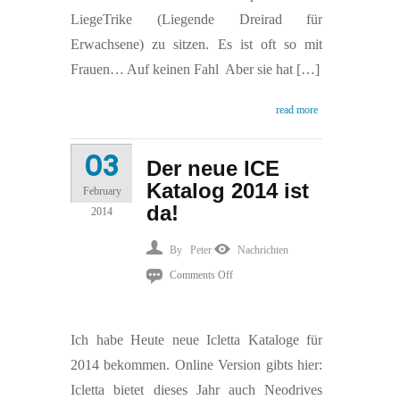
LiegeTrike (Liegende Dreirad für
Erwachsene) zu sitzen. Es ist oft so mit
Frauen… Auf keinen Fahl
Aber sie hat […]
read more
03
Der neue ICE
Katalog 2014 ist
February
da!
2014
By
Peter
Nachrichten
on
Comments Off
Der
neue
Ich habe Heute neue Icletta Kataloge für
ICE
2014 bekommen. Online Version gibts hier:
Katalog
Icletta bietet dieses Jahr auch Neodrives
2014