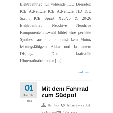
Elektroantrieb für volgende ICE Dreräder:
ist
ICE Adventure ICE Adventure HD ICE
da!
Sprint ICE Sprint X20/20 & 20/26
Elektroantrieb Neodrive Neodrive
Komponentenauswahl bildet eine perfekte
Synthese aus drehmomentstarkem Motor,
leistungsfähigem Akku und brilliantem
Display. Der kraftvolle
Hinterradnabenmotor […]
read more
01
Mit dem Fahrrad
zum Südpol
December
2013
By
Peter
Informationsartikel
,
Nachrichten
1 Comment.