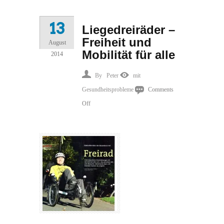
13
Liegedreiräder –
Freiheit und
August
Mobilität für alle
2014
By
Peter
mit
Gesundheitsprobleme
Comments
on
Off
Liegedreiräder
–
Freiheit
und
Mobilität
für
alle