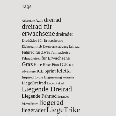
Tags
dreirad
Azub
Adventure
dreirad für
erwachsene
dreiräder
Dreiräder für Erwachsene
fahrrad
Elektroantrieb
Elektrounterstützung
Fahrrad für Zwei
Fahrradreise
für Erwachsene
Fahrradreisen
Graz
ICE
Hase
Hase Pino
ICE
Icletta
ICE Sprint
adventure
Inspired Cycle Engineering
kostenlos
LiegeDreirad
Liege Dreirad
Liegende Dreirad
Liegende Fahrrad
liegendes
liegerad
fahrradfahren
LiegeTrike
liegeräder