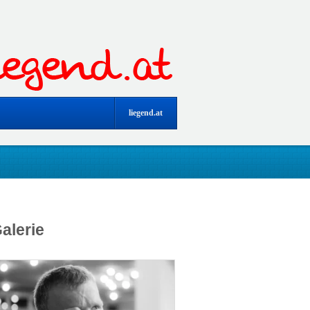
liegend.at
alerie