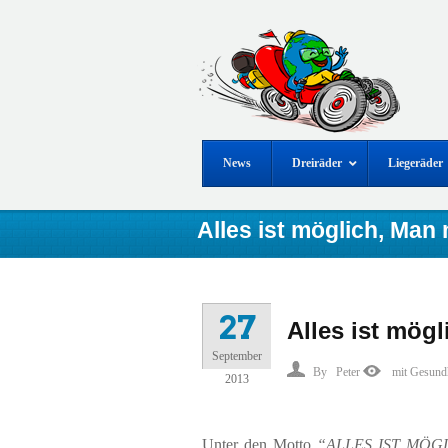
News
Dreiräder
Liegeräder
Alles ist möglich, Man
27
Alles ist mög
September
By
Peter
mit Gesund
2013
Unter den Motto
“ALLES IST MÖG