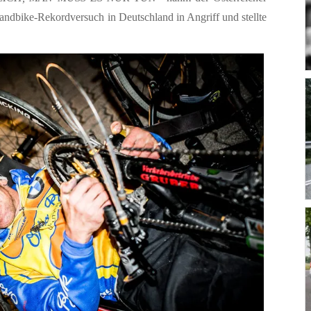
möglich,
ndbike-Rekordversuch in Deutschland in Angriff und stellte
Man
muss
es
nur
tun