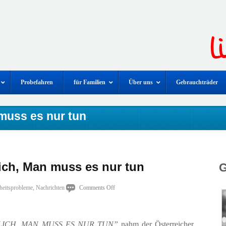
Probefahren
für Familien
Über uns
Gebrauchträder
 muss es nur tun
lich, Man muss es nur tun
G
on
heitsprobleme
,
Nachrichten
Comments Off
Alles
ist
LICH, MAN MUSS ES NUR TUN”
nahm der Österreicher