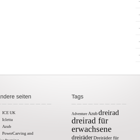
ndere seiten
Tags
dreirad
ICE UK
Azub
Adventure
dreirad für
Icletta
Azub
erwachsene
PowerCarving and
dreiräder
Dreiräder für