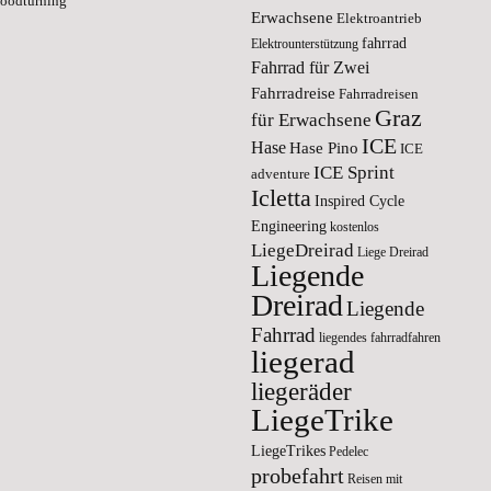
oodturning
Erwachsene
Elektroantrieb
fahrrad
Elektrounterstützung
Fahrrad für Zwei
Fahrradreise
Fahrradreisen
Graz
für Erwachsene
ICE
Hase
Hase Pino
ICE
ICE Sprint
adventure
Icletta
Inspired Cycle
Engineering
kostenlos
LiegeDreirad
Liege Dreirad
Liegende
Dreirad
Liegende
Fahrrad
liegendes fahrradfahren
liegerad
liegeräder
LiegeTrike
LiegeTrikes
Pedelec
probefahrt
Reisen mit