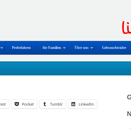
Probefahren
für Familien
Über uns
Gebrauchträder
G
rest
Pocket
Tumblr
LinkedIn
N