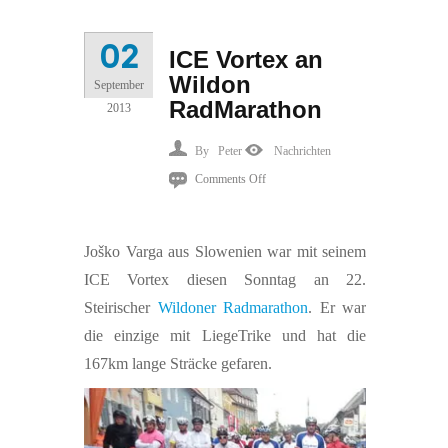
02
ICE Vortex an
Wildon
September
RadMarathon
2013
By
Peter
Nachrichten
on
Comments Off
ICE
Vortex
Joško Varga aus Slowenien war mit seinem
an
ICE Vortex diesen Sonntag an 22.
Wildon
Steirischer
Wildoner Radmarathon
. Er war
RadMarathon
die einzige mit LiegeTrike und hat die
167km lange Sträcke gefaren.