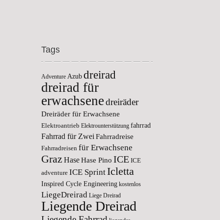
Tags
dreirad
Azub
Adventure
dreirad für
erwachsene
dreiräder
Dreiräder für Erwachsene
fahrrad
Elektroantrieb
Elektrounterstützung
Fahrrad für Zwei
Fahrradreise
für Erwachsene
Fahrradreisen
Graz
ICE
Hase
Hase Pino
ICE
Icletta
ICE Sprint
adventure
Inspired Cycle Engineering
kostenlos
LiegeDreirad
Liege Dreirad
Liegende Dreirad
Liegende Fahrrad